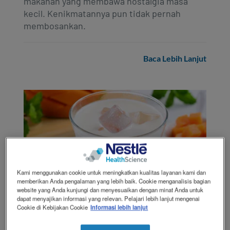
makanan yang membawa nostalgia masa
kecil. Kenikmatannya pun tidak pernah
membosankan.
Baca Lebih Lanjut
Kami menggunakan cookie untuk meningkatkan kualitas layanan kami dan
memberikan Anda pengalaman yang lebih baik. Cookie menganalisis bagian
website yang Anda kunjungi dan menyesuaikan dengan minat Anda untuk
dapat menyajikan informasi yang relevan. Pelajari lebih lanjut mengenai
Susu Mangga Nutren Junior
Cookie di Kebijakan Cookie
Informasi lebih lanjut