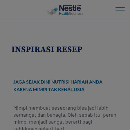
Skip
to
main
Keahlian kami
content
INSPIRASI RESEP
Produk kami
Tentang kami
JAGA SEJAK DINI NUTRISI HARIAN ANDA
Orang-orang kami
KARENA MIMPI TAK KENAL USIA
Investasi dan kemitraan kami
Mimpi membuat seseorang bisa jadi lebih
Artikel
semangat dan bahagia. Oleh sebab itu, peran
mimpi menjadi sangat berarti bagi
kehidupan sehari-hari.