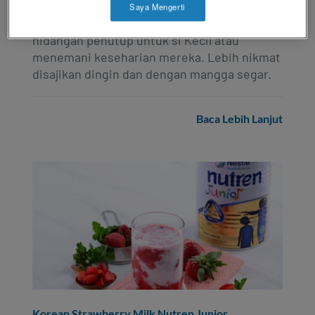
Saya Mengerti
Minuman satu ini bisa menjadi pilihan
hidangan penutup untuk si Kecil atau
menemani keseharian mereka. Lebih nikmat
disajikan dingin dan dengan mangga segar.
Baca Lebih Lanjut
Korean Strawberry Milk Nutren Junior