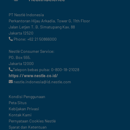
PT Nestlé Indonesia
Perkantoran Hijau Arkadia, Tower G, 11th Floor
Jalan Letjen T. B. Simatupang Kav. 88
Jakarta 12520
Phone: +62 21 50866000
Nestlé Consumer Service:
PO. Box 555,
Jakarta 12000
Telepon bebas pulsa: 0-800-18-21028
https://www.nestle.co.id/
nestle.indonesia@id.nestle.com
Legal
Kondisi Penggunaan
Peta Situs
Kebijakan Privasi
Kontak Kami
Pernyataan Cookies Nestlé
Syarat dan Ketentuan