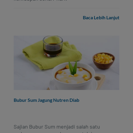
Join Now
Beli Sekarang
Contact
Hubungi Kami
revamp
Social
Baca Lebih Lanjut
Inspirasi Sahabat NHS
revamp
Ganti tema
v2
Bubur Sum Jagung Nutren Diab
Sajian Bubur Sum menjadi salah satu