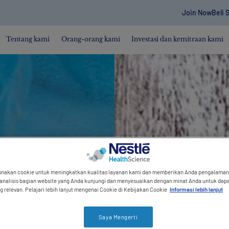
Contact r
Join Now
Beli 
Tentang kami
Orang-orang kami
Investasi dan kemitraan kami
akan cookie untuk meningkatkan kualitas layanan kami dan memberikan Anda pengalaman y
nalisis bagian website yang Anda kunjungi dan menyesuaikan dengan minat Anda untuk dap
g relevan. Pelajari lebih lanjut mengenai Cookie di Kebijakan Cookie
Informasi lebih lanjut
Saya Mengerti