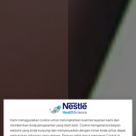
Kami menggunakan cookie untuk meningkatkan kualitas layanan kami dan
memberikan Anda pengalaman yang lebih baik. Cookie menganalisis bagian
website yang Anda kunjungi dan menyesuaikan dengan minat Anda untuk dapat
menyajikan informasi yang relevan. Pelajari lebih lanjut mengenai Cookie di