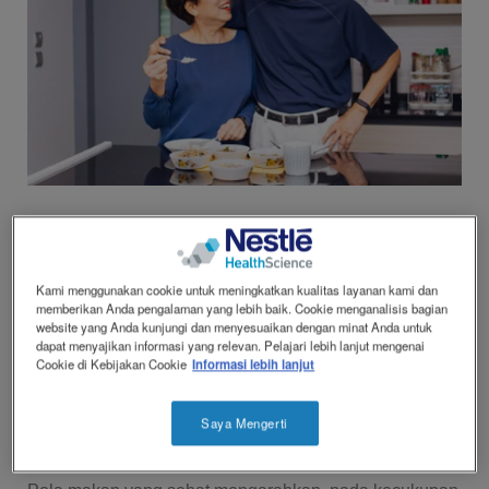
Join Now
Beli Sekarang
Contact
Hubungi Kami
revamp
Social
Inspirasi Sahabat NHS
revamp
Ganti tema
v2
Kami menggunakan cookie untuk meningkatkan kualitas layanan kami dan
memberikan Anda pengalaman yang lebih baik. Cookie menganalisis bagian
Bertambahnya usia membuat kinerja tubuh semakin 
website yang Anda kunjungi dan menyesuaikan dengan minat Anda untuk
berkurang. Kemampuan sistem kekebalan tubuh untuk 
dapat menyajikan informasi yang relevan. Pelajari lebih lanjut mengenai
menjaga dan melawan virus serta bakteri penyebab 
Cookie di Kebijakan Cookie
Informasi lebih lanjut
penyakit pun ikut menurun. Maka, penting bagi Anda 
dan keluarga  untuk menjalani diet seimbang.
Saya Mengerti