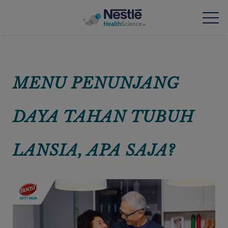
Skip
to
main
Keahlian kami
content
MENU PENUNJANG
Produk kami
DAYA TAHAN TUBUH
Tentang kami
LANSIA, APA SAJA?
Orang-orang kami
Investasi dan kemitraan kami
Artikel