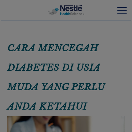
Skip
to
main
Keahlian kami
content
CARA MENCEGAH
Produk kami
DIABETES DI USIA
Tentang kami
MUDA YANG PERLU
Orang-orang kami
Investasi dan kemitraan kami
ANDA KETAHUI
Artikel