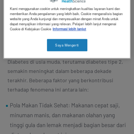
seputar cara mencegah diabetes di usia muda
Kami menggunakan cookie untuk meningkatkan kualitas layanan kami dan
berikut ini!
memberikan Anda pengalaman yang lebih baik. Cookie menganalisis bagian
website yang Anda kunjungi dan menyesuaikan dengan minat Anda untuk
dapat menyajikan informasi yang relevan. Pelajari lebih lanjut mengenai
Cookie di Kebijakan Cookie
Informasi lebih lanjut
MENGAPA SEMAKIN BANYAK ANAK
MUDA YANG TERKENA DIABETES?
Saya Mengerti
Diabetes di usia muda, terutama diabetes tipe 2,
semakin meningkat dalam beberapa dekade
terakhir. Beberapa faktor yang berkontribusi
terhadap fenomena ini antara lain:
Pola Makan Tidak Sehat: Makanan cepat saji,
minuman manis, dan makanan olahan yang
tinggi gula dan lemak menjadi bagian besar dari